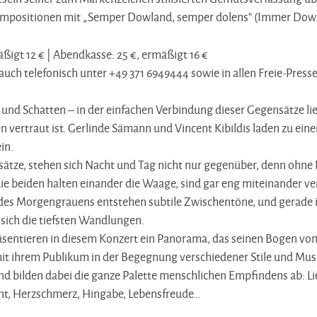
ompositionen mit „Semper Dowland, semper dolens“ (Immer Dowl
ßigt 12 € | Abendkasse: 25 €, ermäßigt 16 €
auch telefonisch unter +49 371 6949444 sowie in allen Freie-Press
t und Schatten – in der einfachen Verbindung dieser Gegensätze l
n vertraut ist. Gerlinde Sämann und Vincent Kibildis laden zu ein
in.
ätze, stehen sich Nacht und Tag nicht nur gegenüber, denn ohne
die beiden halten einander die Waage, sind gar eng miteinander v
s Morgengrauens entstehen subtile Zwischentöne, und gerade i
sich die tiefsten Wandlungen.
äsentieren in diesem Konzert ein Panorama, das seinen Bogen vom
mit ihrem Publikum in der Begegnung verschiedener Stile und Mu
d bilden dabei die ganze Palette menschlichen Empfindens ab: Li
cht, Herzschmerz, Hingabe, Lebensfreude…