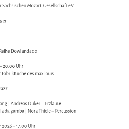
r Sächsischen Mozart-Gesellschaft e.V.
iger
 Reihe Dowland
400
:
 – 20.00 Uhr
er FabrikKüche des max louis
Jazz
ang | Andreas Düker – Erzlaute
la da gamba | Nora Thiele – Percussion
 2026 – 17.00 Uhr