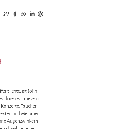
d
fentlichte, ist John
s widmen wir diesem
e Konzerte. Tauchen
 Texten und Melodien
 ohne Augenzwinkern
rschreibt er eine