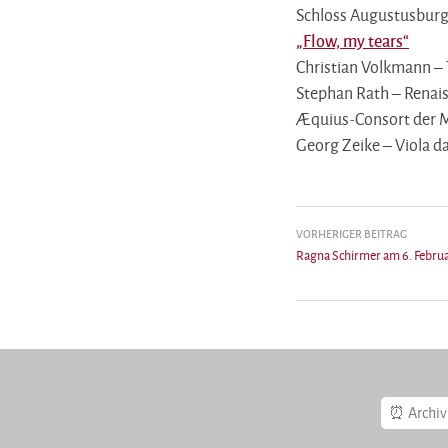
Schloss Augustusburg
„Flow, my tears“
Christian Volkmann –
Stephan Rath – Renai
Æquius-Consort der Mu
Georg Zeike – Viola 
Beitragsnavigation
VORHERIGER BEITRAG
Ragna Schirmer am 6. Februar
Archiv