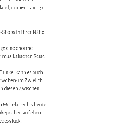
and, immer traurig).
e-Shops in Ihrer Nähe.
iegt eine enorme
er musikalischen Reise
 Dunkel kann es auch
erwoben: im Zwielicht
n diesen Zwischen-
 Mittelalter bis heute
sikepochen auf eben
ebesglück,