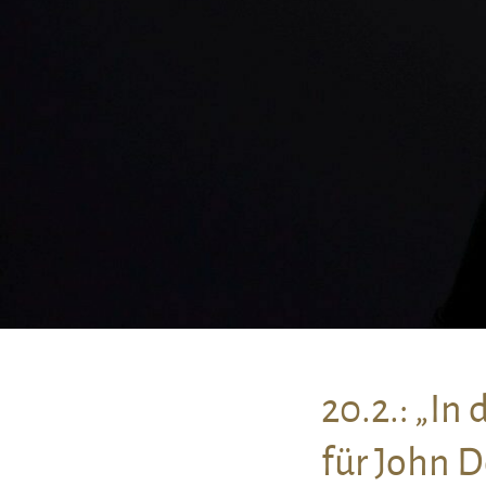
20.2.: „In
für John 