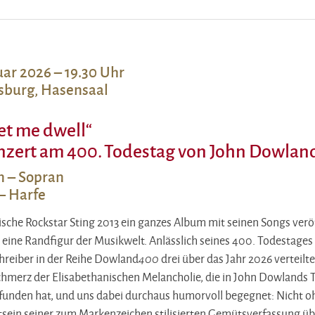
uar 2026 – 19.30 Uhr
sburg, Hasensaal
let me dwell“
nzert am 400. Todestag von John Dowlan
 – Sopran
 – Harfe
itische Rockstar Sting 2013 ein ganzes Album mit seinen Songs veröf
eine Randfigur der Musikwelt. Anlässlich seines 400. Todestage
hreiber in der Reihe Dowland
drei über das Jahr 2026 verteilt
400
Schmerz der Elisabethanischen Melancholie, die in John Dowlands
efunden hat, und uns dabei durchaus humorvoll begegnet: Nicht
sein seiner zum Markenzeichen stilisierten Gemütsverfassung übe