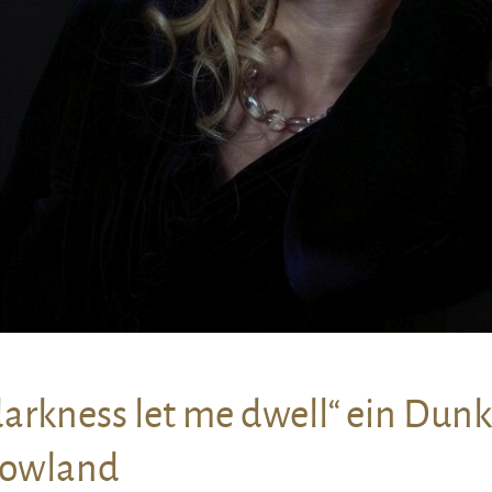
 darkness let me dwell“ ein Dun
Dowland