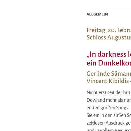
ALLGEMEIN
Freitag, 20. Febr
Schloss Augustu
„In darkness 
ein Dunkelko
Gerlinde Sämann
Vincent Kibildis
Nicht erst seit der br
Dowland mehr als nur 
ersten großen Songsc
Sie ein in den süßen 
zeitlosen Ausdruck g
und in vollem Bewusst