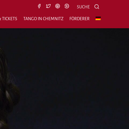
Suche nach:
Suchen
SUCHE
 TICKETS
TANGO IN CHEMNITZ
FÖRDERER