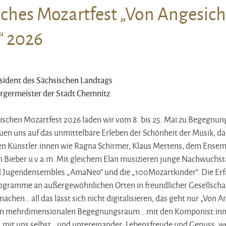
sches Mozartfest „Von Angesich
35. Sächsisches Mozartfe
“ 2026
sident des Sächsischen Landtags
rgermeister der Stadt Chemnitz
ischen Mozartfest 2026 laden wir vom 8. bis 25. Mai zu Begegnun
euen uns auf das unmittelbare Erleben der Schönheit der Musik, 
ten Künstler:innen wie Ragna Schirmer, Klaus Mertens, dem Ense
 Bieber u.v.a.m. Mit gleichem Elan musizieren junge Nachwuchst
nd Jugendensembles „AmaNeo“ und die „100Mozartkinder“. Die Er
rogramme an außergewöhnlichen Orten in freundlicher Gesellscha
hen… all das lässt sich nicht digitalisieren, das geht nur „Von A
nem mehrdimensionalen Begegnungsraum …mit den Komponist:inn
…mit uns selbst …und untereinander: Lebensfreude und Genuss, we