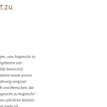
t zu
st „Von Angesicht zu Angesicht
gen „von Angesicht zu
dargeboten von
mble Amarcord,
alente sowie unsere
fahrung sorgsam
ft von Menschen, die
ngesicht zu Angesicht“.
en und ihren Werken
it mehr als