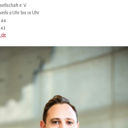
llschaft e. V.
eils 9 Uhr bis 16 Uhr
4 44
 43
.de