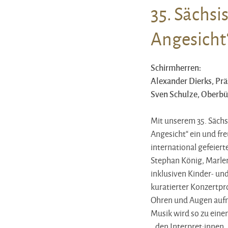
35. Sächsi
Angesicht
Schirmherren:
Alexander Dierks, Prä
Sven Schulze, Oberbü
Mit unserem 35. Sächs
Angesicht“ ein und fr
international gefeier
Stephan König, Marlen
inklusiven Kinder- u
kuratierter Konzertp
Ohren und Augen aufmac
Musik wird so zu ei
…den Interpret:innen 