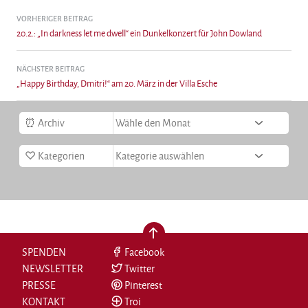
Beitragsnavigation
VORHERIGER BEITRAG
20.2.: „In darkness let me dwell“ ein Dunkelkonzert für John Dowland
NÄCHSTER BEITRAG
„Happy Birthday, Dmitri!“ am 20. März in der Villa Esche
Archiv
Kategorien
nach oben
SPENDEN
Facebook
NEWSLETTER
Twitter
PRESSE
Pinterest
KONTAKT
Troi