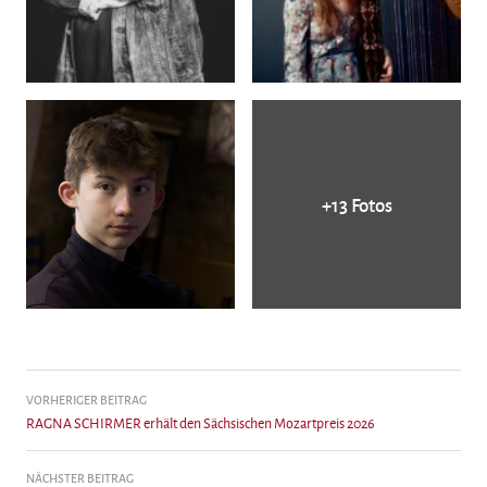
+13 Fotos
Beitragsnavigation
VORHERIGER BEITRAG
RAGNA SCHIRMER erhält den Sächsischen Mozartpreis 2026
NÄCHSTER BEITRAG