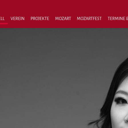
LL
VEREIN
PROJEKTE
MOZART
MOZARTFEST
TERMINE &