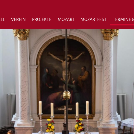
LL
VEREIN
PROJEKTE
MOZART
MOZARTFEST
TERMINE &