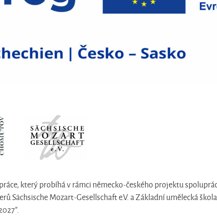
práce, který probíhá v rámci německo-českého projektu spoluprá
nerů Sächsische Mozart-Gesellschaft e.V. a Základní umělecká ško
2027”.