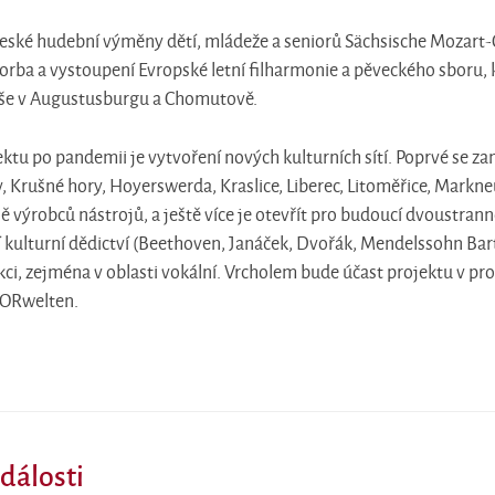
ské hudební výměny dětí, mládeže a seniorů Sächsische Mozart-Ge
rba a vystoupení Evropské letní filharmonie a pěveckého sboru, 
še v Augustusburgu a Chomutově.
ktu po pandemii je vytvoření nových kulturních sítí. Poprvé se zam
Krušné hory, Hoyerswerda, Kraslice, Liberec, Litoměřice, Markneu
ě výrobců nástrojů, a ještě více je otevřít pro budoucí dvoustra
kulturní dědictví (Beethoven, Janáček, Dvořák, Mendelssohn Bar
ci, zejména v oblasti vokální. Vrcholem bude účast projektu v 
HORwelten.
álosti