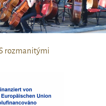
 S rozmanitými
ln die Zukunft gestalten – S ro