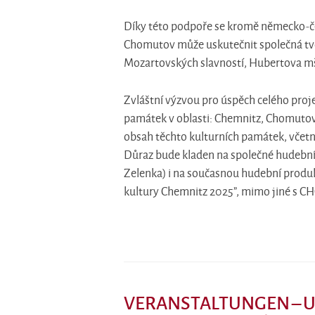
Díky této podpoře se kromě německo-če
Chomutov může uskutečnit společná tvo
Mozartovských slavností, Hubertova m
Zvláštní výzvou pro úspěch celého proje
památek v oblasti: Chemnitz, Chomutov, 
obsah těchto kulturních památek, včetn
Důraz bude kladen na společné hudební 
Zelenka) i na současnou hudební produk
kultury Chemnitz 2025”, mimo jiné s C
VERANSTALTUNGEN – Ud